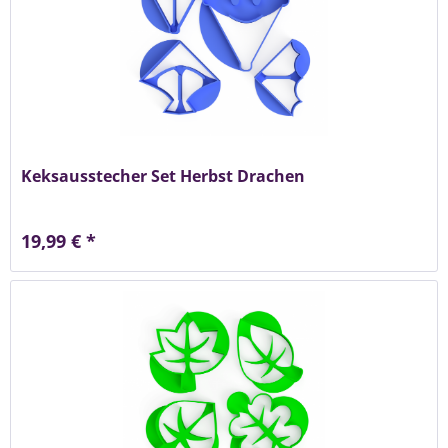
Keksausstecher Set Herbst Drachen
19,99 € *